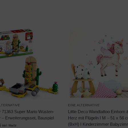
EINE ALTERNATIVE
ALTERNATIVE
Little Deco Wandtattoo Einhorn 
71363 Super Mario Wüsten-
Herz mit Flügeln I M – 51 x 56 
 – Erweiterungsset, Bauspiel
(BxH) I Kinderzimmer Babyzim
6
inkl. MwSt.