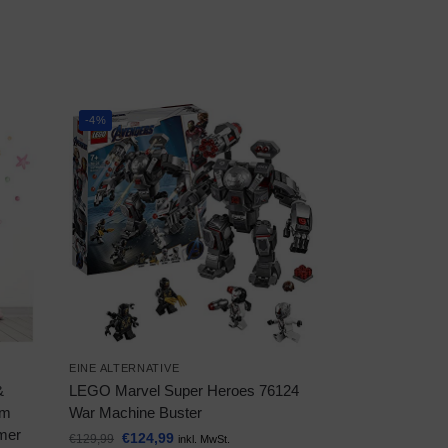
-4%
EINE ALTERNATIVE
&
LEGO Marvel Super Heroes 76124
cm
War Machine Buster
mer
€
124,99
€
129,99
inkl. MwSt.