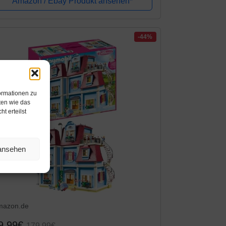
Amazon / Ebay Produkt ansehen*
-44%
ormationen zu
ten wie das
t erteilst
 ansehen
mazon.de
9,99€
179,99€