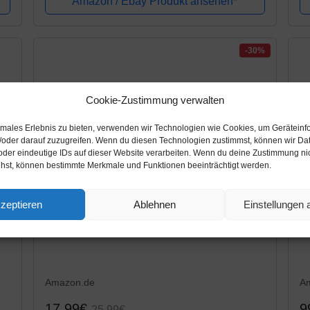
Amazon / Ebay Produkt ansehen*
-30%
Cookie-Zustimmung verwalten
timales Erlebnis zu bieten, verwenden wir Technologien wie Cookies, um Geräteinf
/oder darauf zuzugreifen. Wenn du diesen Technologien zustimmst, können wir Da
oder eindeutige IDs auf dieser Website verarbeiten. Wenn du deine Zustimmung nich
ehst, können bestimmte Merkmale und Funktionen beeinträchtigt werden.
zeptieren
Ablehnen
Einstellungen
Amazon.de
A
17,99€
9
25,99€