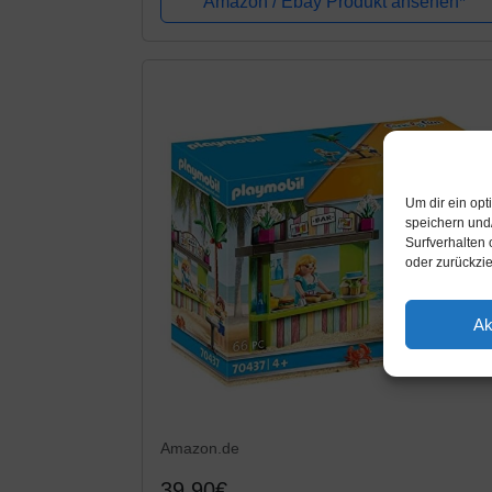
Amazon / Ebay Produkt ansehen*
Um dir ein op
speichern und
Surfverhalten 
oder zurückzi
Ak
Amazon.de
39,90€