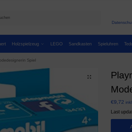
Suchen
Datenschu
ert
Holzspielzeug
LEGO
Sandkasten
Spieluhren
Ted
odedesignerin Spiel
Play
Mode
€
9,72
ink
Last upda