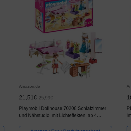
Amazon.de
A
21,51€
1
25,99€
Playmobil Dollhouse 70208 Schlafzimmer
P
und Nähstudio, mit Lichteffekten, ab 4
im
Jahren