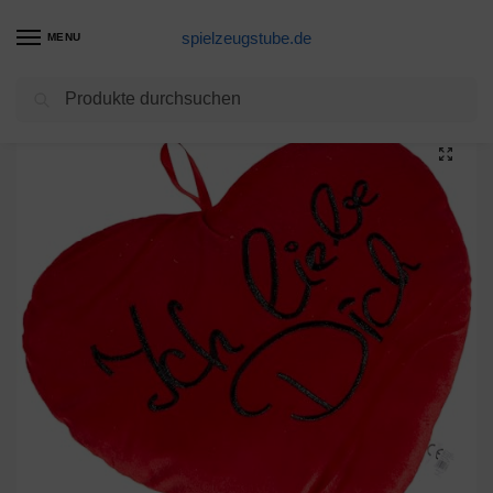
spielzeugstube.de
MENU
Suchen
Start
Teddy Produkte
Out of the blue Rotes Plüschherz Ich Liebe Dich ca. 35 cm – Das Herzkissen für Partner – Für Männer & Frauen – Die Kuschelkissen-Geschenkidee für Hochzeit, Valentinstag & Verlobung
/
/