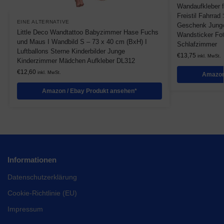
Wandaufkleber 
Freistil Fahrrad
EINE ALTERNATIVE
Geschenk Junge
Little Deco Wandtattoo Babyzimmer Hase Fuchs
Wandsticker Fot
und Maus I Wandbild S – 73 x 40 cm (BxH) I
Schlafzimmer
Luftballons Sterne Kinderbilder Junge
€
13,75
inkl. MwSt.
Kinderzimmer Mädchen Aufkleber DL312
€
12,60
inkl. MwSt.
Amazon
Amazon / Ebay Produkt ansehen*
Informationen
Datenschutzerklärung
Cookie-Richtlinie (EU)
Impressum