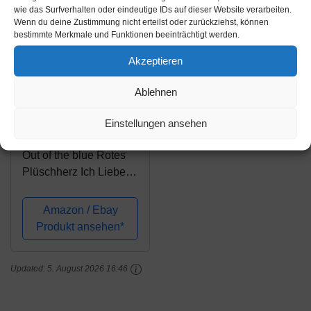
wie das Surfverhalten oder eindeutige IDs auf dieser Website verarbeiten.
Wenn du deine Zustimmung nicht erteilst oder zurückziehst, können
bestimmte Merkmale und Funktionen beeinträchtigt werden.
Akzeptieren
Ablehnen
Amazon.de
Einstellungen ansehen
8,99€
Out of the blue Rotes
Plüschherz Ich Liebe
Dich ca. 35 cm - Das
Herzkissen für Partner -
Amazon / Ebay
Für Männer & Frauen -
Produkt ansehen*
Die Kuschelkissen-
Geschenkidee für
Updated:
5. August 2026 16:46
Hochzeit,...