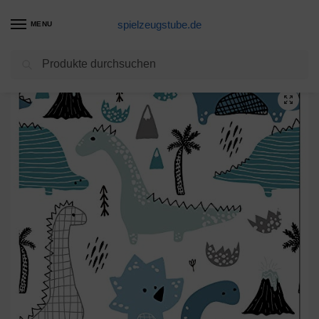
spielzeugstube.de
MENU
Suchen
Start
Fototapete Kinderzimmer Produkte
murando Vlies Tapete Deko Panel Fototapete Kinderzimmer Wandtapete Wanddeko 10 m Tapetenrolle Mustertapete Wandtapete modern design Dekoration – Dinosaurier Dino für Kinder Junge e-B-0013-j-a
/
/