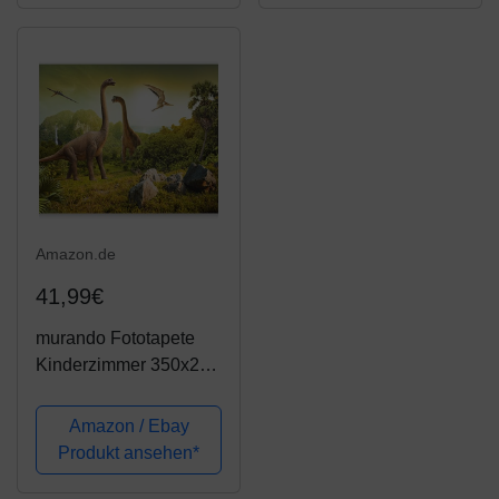
Wandtapete modern
Wand Dekoration
design Dekoration -
Wandbilder - 200x140
Dinosaurier...
cm
Amazon.de
41,99€
murando Fototapete
Kinderzimmer 350x256
cm Vlies Tapeten
Wandtapete XXL
Amazon / Ebay
Moderne Wanddeko
Produkt ansehen*
Design Wand
Dekoration