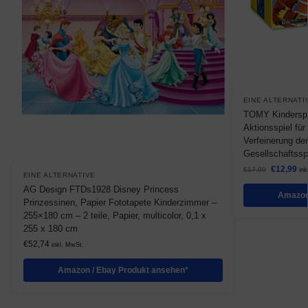
EINE ALTERNATI
TOMY Kinderspie
Aktionsspiel für 
Verfeinerung der
Gesellschaftssp
€
12,99
€
17,99
ink
EINE ALTERNATIVE
AG Design FTDs1928 Disney Princess
Amazon
Prinzessinen, Papier Fototapete Kinderzimmer –
255×180 cm – 2 teile, Papier, multicolor, 0,1 x
255 x 180 cm
€
52,74
inkl. MwSt.
Amazon / Ebay Produkt ansehen*