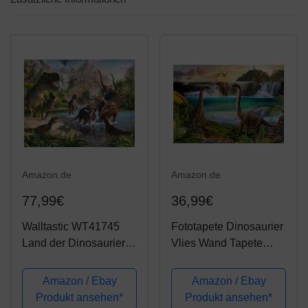
Amazon.de
Amazon.de
77,99€
36,99€
Walltastic WT41745
Fototapete Dinosaurier
Land der Dinosaurier,
Vlies Wand Tapete
Tapete, Wandbild,
Wohnzimmer
Mehrfarbig, 8 x 10 ft
Schlafzimmer Büro Flur
Amazon / Ebay
Amazon / Ebay
Dekoration Wandbilder
Produkt ansehen*
Produkt ansehen*