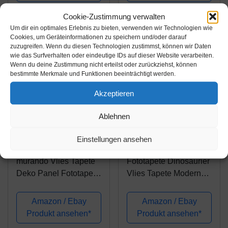
XXL Moderne
Wanddeko - 100%
Cookie-Zustimmung verwalten
MADE IN GERMANY -
Um dir ein optimales Erlebnis zu bieten, verwenden wir Technologien wie
Wasserfall...
Cookies, um Geräteinformationen zu speichern und/oder darauf
zuzugreifen. Wenn du diesen Technologien zustimmst, können wir Daten
wie das Surfverhalten oder eindeutige IDs auf dieser Website verarbeiten.
Wenn du deine Zustimmung nicht erteilst oder zurückziehst, können
bestimmte Merkmale und Funktionen beeinträchtigt werden.
Akzeptieren
Ablehnen
Amazon.de
Amazon.de
Einstellungen ansehen
29,99€
32,49€
murando Vlies Tapete
Fototapete Dinosaurier
Deko Panel Fototapete
Vlies Tapete Moderne
Kinderzimmer
Wanddeko Tapeten
Wandtapete Wanddeko
Design 3D Wandtapete
Amazon / Ebay
Amazon / Ebay
10 m Tapetenrolle
Wohnzimmer
Produkt ansehen*
Produkt ansehen*
Mustertapete
Schlafzimmer Büro Flur