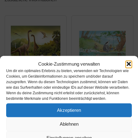
Cookie-Zustimmung verwalten
Um dir ein optimales Erlebnis zu bieten, verwenden wir Technologien wie
Cookies, um Geräteinformationen zu speichern und/oder darauf
Amazon.de
Amazon.de
zuzugreifen. Wenn du diesen Technologien zustimmst, können wir Daten
wie das Surfverhalten oder eindeutige IDs auf dieser Website verarbeiten.
41,99€
109,99€
Wenn du deine Zustimmung nicht erteilst oder zurückziehst, können
bestimmte Merkmale und Funktionen beeinträchtigt werden.
murando Fototapete
Apalis Fototapete Ein
Kinderzimmer 350x256
Fahrstuhl für Elsa I
Akzeptieren
cm Vlies Tapeten
liebevolle Vlies-Tapete
Wandtapete XXL
Kinderzimmer
Ablehnen
Amazon / Ebay
Amazon / Ebay
Moderne Wanddeko
Mädchen, Vliestapete
Produkt ansehen*
Produkt ansehen*
Einstellungen ansehen