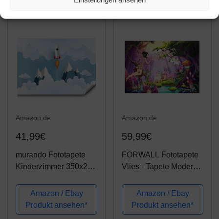
Design Wand
Kinder, Wassili
Dekoration
Fototapete
Wohnzimmer
Kinderzimmer,
Schlafzimmer Büro
Wassili...
Flur...
Amazon.de
Amazon.de
41,99€
59,99€
murando Fototapete
FORWALL Fototapete
Kinderzimmer 350x256
Vlies - Tapete Moderne
cm Vlies Tapeten
Wanddeko Fee und
Wandtapete XXL
Einhorn Kinderzimmer
Amazon / Ebay
Amazon / Ebay
Moderne Wanddeko
VEXXL (312cm. x
Produkt ansehen*
Produkt ansehen*
Design Wand
219cm.)