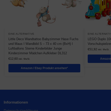
EINE ALTERNATIVE
EINE ALTERNATI
Little Deco Wandtattoo Babyzimmer Hase Fuchs
LEGO Duplo 108
und Maus I Wandbild S – 73 x 40 cm (BxH) I
Vorschulspielze
Luftballons Sterne Kinderbilder Junge
€
51,92
inkl. MwSt.
Kinderzimmer Mädchen Aufkleber DL312
€
12,60
Amazon
inkl. MwSt.
Amazon / Ebay Produkt ansehen*
Informationen
Datenschutzerklärung