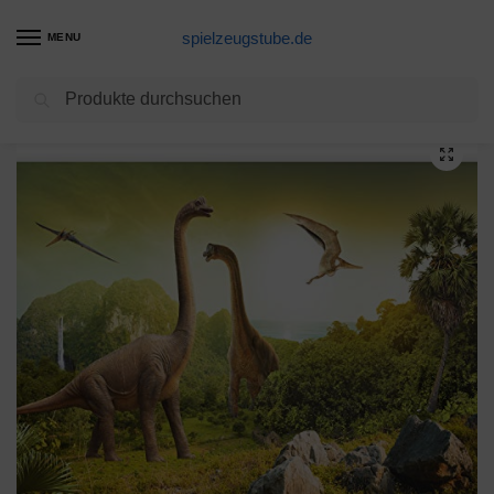
spielzeugstube.de
MENU
Suchen
Start
Eine Alternative
murando Fototapete Kinderzimmer 350×256 cm Vlies Tapeten Wandtapete XXL Moderne Wanddeko Design Wand Dekoration Wohnzimmer Schlafzimmer Büro Flur Kindertapete Kinder Dinosaur Tiere 10110902-10
/
/