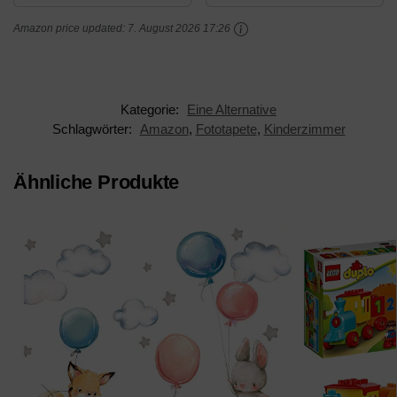
Dekoration
AMF11707VEXXL
Amazon price updated:
7. August 2026 17:26
Wohnzimmer
Wandtapete Design
Schlafzimmer Büro Flur
Tapete Wohnzimmer...
für Kinder...
Kategorie:
Eine Alternative
Schlagwörter:
Amazon
,
Fototapete
,
Kinderzimmer
Ähnliche Produkte