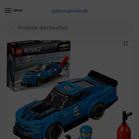
spielzeugstube.de
MENU
Suchen
Start
Lego Produkte
LEGO Speed Champions 75891 – Chevrolet Camaro ZL1, Rennwagen
/
/