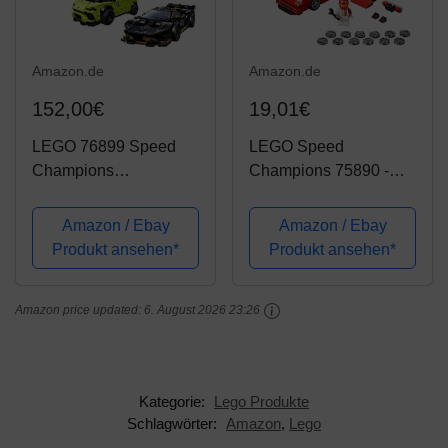
Amazon.de
Amazon.de
152,00€
19,01€
LEGO 76899 Speed
LEGO Speed
Champions
Champions 75890 -
Lamborghini Urus ST-X
Ferrari F40
& Lamborghini
Competizione,
Amazon / Ebay
Amazon / Ebay
Huracán Super Trofeo
Rennwagen
Produkt ansehen*
Produkt ansehen*
EVO Rennwagen-Set
Amazon price updated:
6. August 2026 23:26
Kategorie:
Lego Produkte
Schlagwörter:
Amazon
,
Lego