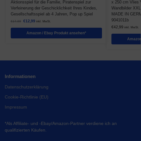
Aktionsspiel für die Familie, Piratenspiel zur
x 250 cm Vlies
Verfeinerung der Geschicklichkeit Ihres Kindes,
Wandbilder XX
Gesellschaftsspiel ab 4 Jahren, Pop up Spiel
MADE IN GERMA
9041011b
€
12,99
€
17,99
inkl. MwSt.
€
42,99
inkl. MwSt.
Amazon / Ebay Produkt ansehen*
Amazon
Informationen
Datenschutzerklärung
Cookie-Richtlinie (EU)
Impressum
*Als Affiliate- und -Ebay/Amazon-Partner verdiene ich an
qualifizierten Käufen.