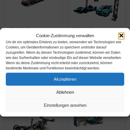
Amazon.de
Amazon.de
Cookie-Zustimmung verwalten
32,00€
92,49€
Um dir ein optimales Erlebnis zu bieten, verwenden wir Technologien wie
Cookies, um Geräteinformationen zu speichern und/oder darauf
LEGO Speed
LEGO 76898 Speed
zuzugreifen. Wenn du diesen Technologien zustimmst, können wir Daten
Champions 75892
Champions Formula E
wie das Surfverhalten oder eindeutige IDs auf dieser Website verarbeiten.
Wenn du deine Zustimmung nicht erteilst oder zurückziehst, können
McLaren Senna
Panasonic Jaguar
bestimmte Merkmale und Funktionen beeinträchtigt werden.
Racing GEN2 car &
Amazon / Ebay
Amazon / Ebay
Jaguar I-PACE
Akzeptieren
Produkt ansehen*
Produkt ansehen*
eTROPHY
Rennwagen-Set
Ablehnen
Einstellungen ansehen