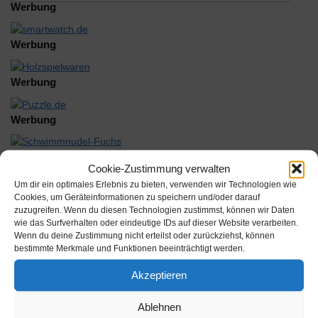
Werbung
Werbung
Werbung
Werbung
Cookie-Zustimmung verwalten
Um dir ein optimales Erlebnis zu bieten, verwenden wir Technologien wie
Cookies, um Geräteinformationen zu speichern und/oder darauf
zuzugreifen. Wenn du diesen Technologien zustimmst, können wir Daten
Beschreibung
wie das Surfverhalten oder eindeutige IDs auf dieser Website verarbeiten.
Wenn du deine Zustimmung nicht erteilst oder zurückziehst, können
bestimmte Merkmale und Funktionen beeinträchtigt werden.
Lassen Sie Ihre Kinder in die wunderbare Welt des Gärtnerns
eintauchen! Unsere speziell entwickelten Gartengeräte für Kinder
Akzeptieren
sind nicht nur funktional, sondern auch perfekt auf die
Bedürfnisse und Fähigkeiten von Kindern abgestimmt.
Ablehnen