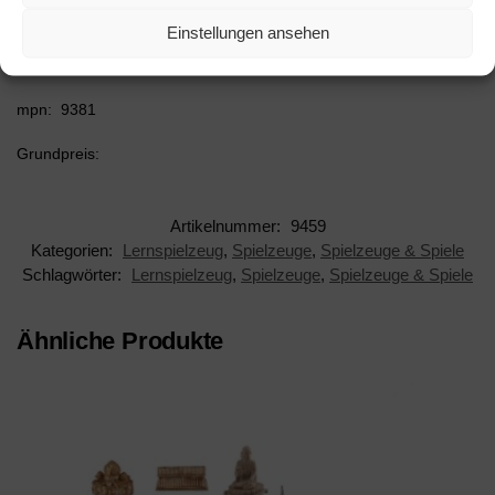
Hersteller: Hergestellt für: Trainingsunterlagen24 GmbH
Einstellungen ansehen
Artikelnummer: 9459
mpn: 9381
Grundpreis:
Artikelnummer:
9459
Kategorien:
Lernspielzeug
,
Spielzeuge
,
Spielzeuge & Spiele
Schlagwörter:
Lernspielzeug
,
Spielzeuge
,
Spielzeuge & Spiele
Ähnliche Produkte