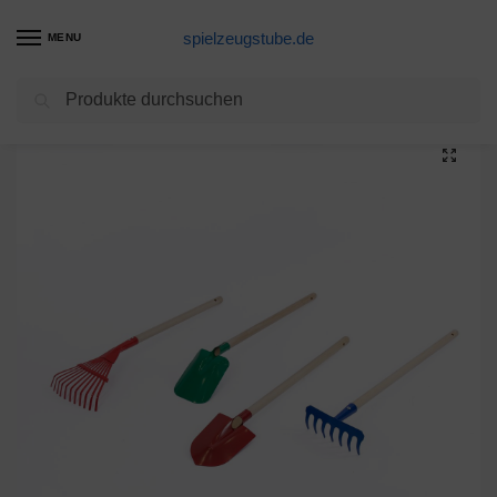
spielzeugstube.de
MENU
Suchen
Start
Spielzeuge & Spiele
Spielzeuge
Lernspielzeug
Gartenarbeitsset für Kinder ab 3 Jahren
/
/
/
/