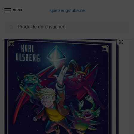
spielzeugstube.de
MENU
Suchen
Start
Computerspiele Produkte
Galactic Gamers – Der Quantenkristall: Kinderbuch für Jungen und Mädchen ab 10 Jahre
/
/