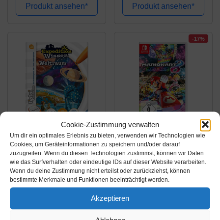
Jahre
Produkt ansehen*
Produkt ansehen*
-17%
Cookie-Zustimmung verwalten
Amazon.de
Amazon.de
Um dir ein optimales Erlebnis zu bieten, verwenden wir Technologien wie
Cookies, um Geräteinformationen zu speichern und/oder darauf
18,14€
49,62€
59,99€
zuzugreifen. Wenn du diesen Technologien zustimmst, können wir Daten
wie das Surfverhalten oder eindeutige IDs auf dieser Website verarbeiten.
tiptoi® Weltraum
Mario Kart 8 Deluxe
Wenn du deine Zustimmung nicht erteilst oder zurückziehst, können
bestimmte Merkmale und Funktionen beeinträchtigt werden.
(tiptoi® Expedition
[Nintendo Switch]
Wissen)
Akzeptieren
Amazon / Ebay
Amazon / Ebay
Produkt ansehen*
Produkt ansehen*