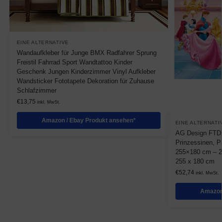
EINE ALTERNATIVE
Wandaufkleber für Junge BMX Radfahrer Sprung
Freistil Fahrrad Sport Wandtattoo Kinder
Geschenk Jungen Kinderzimmer Vinyl Aufkleber
Wandsticker Fototapete Dekoration für Zuhause
Schlafzimmer
€
13,75
inkl. MwSt.
Amazon / Ebay Produkt ansehen*
EINE ALTERNATI
AG Design FTDs
Prinzessinen, P
255×180 cm – 2 t
255 x 180 cm
€
52,74
inkl. MwSt.
Amazon