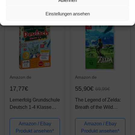
Ablehnen
Einstellungen ansehen
-20%
Amazon.de
Amazon.de
17,77€
55,90€
69,99€
Lernerfolg Grundschule
The Legend of Zelda:
Deutsch 1-4 Klasse
Breath of the Wild
Neue Version
[Nintendo Switch]
Amazon / Ebay
Amazon / Ebay
Produkt ansehen*
Produkt ansehen*