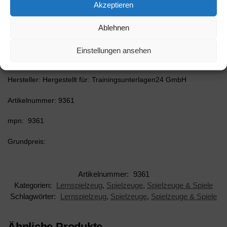
Akzeptieren
Ablehnen
In einer Welt voll schrecklicher Konflikte und Kriege wünschen wir
uns nichts sehnlicher als Frieden. Doch wie lebt man diesen
Frieden, im Großen wie im Kleinen? Dieses Arbeitsbuch regt zum
Einstellungen ansehen
Nachdenken an und gibt nützliche Tools an die Hand.
Hersteller: Hergestellt für: Trainingsunterlagen24 GmbH
Artikelnummer: 9361
mpn: 9361
Grundpreis:
Artikelnummer:
9361
Kategorien:
Lernspielzeug
,
Spielzeuge
,
Spielzeuge & Spiele
Schlagwörter:
Lernspielzeug
,
Spielzeuge
,
Spielzeuge & Spiele
Ähnliche Produkte