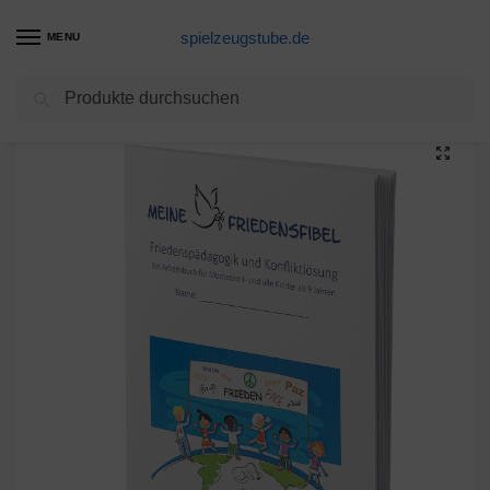
spielzeugstube.de
MENU
Suchen
Start
Spielzeuge & Spiele
Spielzeuge
Lernspielzeug
Die Friedensfibel – Arbeitsbuch für Frieden in der Welt, in der Familie und in sich selbst
/
/
/
/