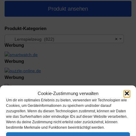
Produkt ansehen
Produkt-Kategorien
Lernspielzeug (822)
×
Werbung
Werbung
Werbung
Cookie-Zustimmung verwalten
Werbung
Um dir ein optimales Erlebnis zu bieten, verwenden wir Technologien wie
Cookies, um Geräteinformationen zu speichern und/oder darauf
zuzugreifen. Wenn du diesen Technologien zustimmst, können wir Daten
wie das Surfverhalten oder eindeutige IDs auf dieser Website verarbeiten.
Wenn du deine Zustimmung nicht erteilst oder zurückziehst, können
bestimmte Merkmale und Funktionen beeinträchtigt werden.
Beschreibung