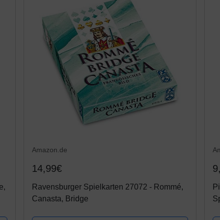
Amazon.de
A
14,99€
9
e,
Ravensburger Spielkarten 27072 - Rommé,
P
Canasta, Bridge
Sp