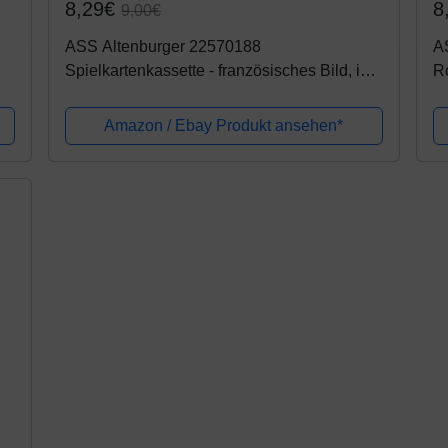
8,29€
8
9,00€
ASS Altenburger 22570188
AS
Spielkartenkassette - französisches Bild, in
R
umweltfreundlicher Stülpschachtel für
Rommé, Skat, Bridge, Canasta
Amazon / Ebay Produkt ansehen*