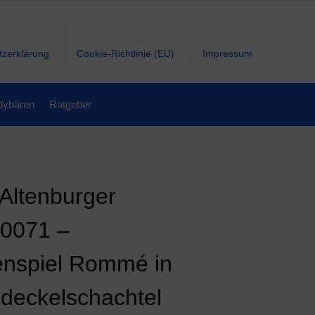
tzerklärung
Cookie-Richtlinie (EU)
Impressum
dybären
Ratgeber
Altenburger
0071 –
enspiel Rommé in
pdeckelschachtel