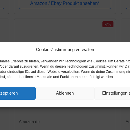
Amazon / Ebay Produkt ansehen*
-7%
Cookie-Zustimmung verwalten
timales Erlebnis zu bieten, verwenden wir Technologien wie Cookies, um Geräteinf
/oder darauf zuzugreifen. Wenn du diesen Technologien zustimmst, können wir Da
oder eindeutige IDs auf dieser Website verarbeiten. Wenn du deine Zustimmung nich
ehst, können bestimmte Merkmale und Funktionen beeinträchtigt werden.
zeptieren
Ablehnen
Einstellungen
Amazon.de
A