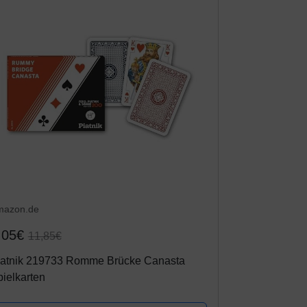
mazon.de
,05€
11,85€
iatnik 219733 Romme Brücke Canasta
ielkarten