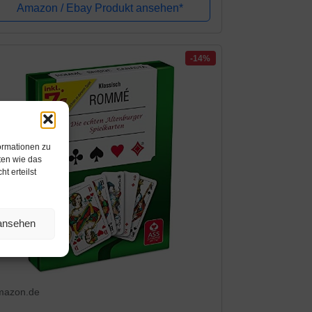
Amazon / Ebay Produkt ansehen*
-14%
ormationen zu
ten wie das
t erteilst
 ansehen
mazon.de