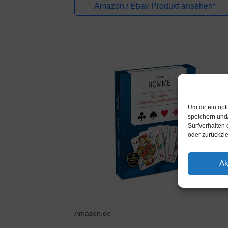
Amazon / Ebay Produkt ansehen*
Um dir ein op
speichern und
Surfverhalten 
oder zurückzi
Ak
Amazon.de