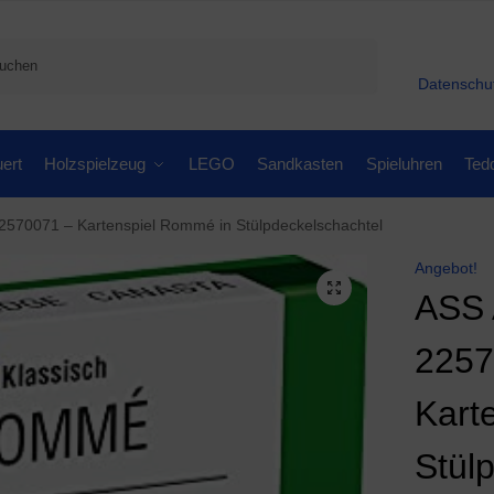
Suchen
Datenschu
ert
Holzspielzeug
LEGO
Sandkasten
Spieluhren
Ted
2570071 – Kartenspiel Rommé in Stülpdeckelschachtel
Angebot!
ASS 
2257
Kart
Stül