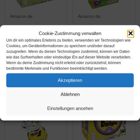
Amazon.de
Amazon.de
21,08€
29,61€
Cookie-Zustimmung verwalten
Asmodee Dobble
Zygomatic Dobble
Um dir ein optimales Erlebnis zu bieten, verwenden wir Technologien wie
Cookies, um Geräteinformationen zu speichern und/oder darauf
Tiere, Kartenspiel
Junior, Kartenspiel
zuzugreifen. Wenn du diesen Technologien zustimmst, können wir Daten
wie das Surfverhalten oder eindeutige IDs auf dieser Website verarbeiten.
Wenn du deine Zustimmung nicht erteilst oder zurückziehst, können
Amazon / Ebay
Amazon / Ebay
bestimmte Merkmale und Funktionen beeinträchtigt werden.
Produkt ansehen*
Produkt ansehen*
Akzeptieren
Ablehnen
Einstellungen ansehen