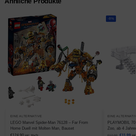
Ähnliche Produkte
-8%
EINE ALTERNATIVE
EINE ALTERNATI
LEGO Marvel Spider-Man 76128 – Far From
PLAYMOBIL 7034
Home Duell mit Molten Man, Bauset
Zoo, ab 4 Jahre
€
124,90
€
11,99
€
12,99
inkl. MwSt.
ink