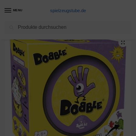
spielzeugstube.de
MENU
Suchen
Start
Eine Alternative
Asmodee Dobble Kartenspiel
/
/