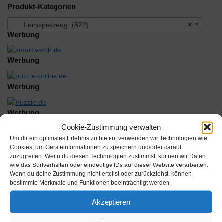
Produkt-Kategorien
Lernspielzeug (822)
×
Werbung
Werbung
Werbung
Werbung
Cookie-Zustimmung verwalten
Um dir ein optimales Erlebnis zu bieten, verwenden wir Technologien wie
Cookies, um Geräteinformationen zu speichern und/oder darauf
zuzugreifen. Wenn du diesen Technologien zustimmst, können wir Daten
wie das Surfverhalten oder eindeutige IDs auf dieser Website verarbeiten.
Wenn du deine Zustimmung nicht erteilst oder zurückziehst, können
Beschreibung
bestimmte Merkmale und Funktionen beeinträchtigt werden.
Akzeptieren
Dieses Baumhaus ist mehr als nur ein Spielzeug, es ist eine
lebendige Bühne für Rollenspiele, soziale Interaktionen und