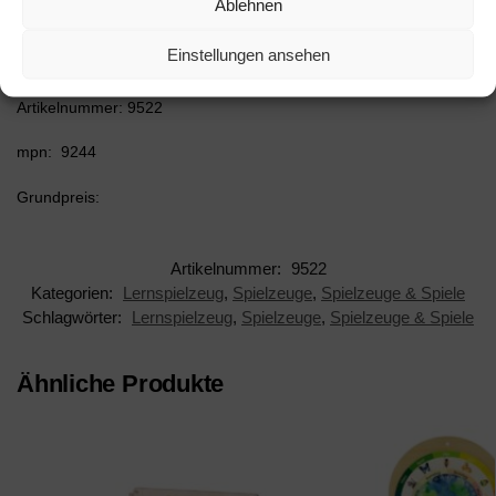
Ablehnen
kreative Geschichten.
Einstellungen ansehen
Hersteller: Hergestellt für: Trainingsunterlagen24 GmbH
Artikelnummer: 9522
mpn: 9244
Grundpreis:
Artikelnummer:
9522
Kategorien:
Lernspielzeug
,
Spielzeuge
,
Spielzeuge & Spiele
Schlagwörter:
Lernspielzeug
,
Spielzeuge
,
Spielzeuge & Spiele
Ähnliche Produkte