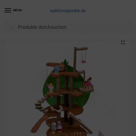
spielzeugstube.de
MENU
Suchen
Start
Spielzeuge & Spiele
Spielzeuge
Lernspielzeug
Abenteuer-Baumhaus mit Spielfiguren
/
/
/
/